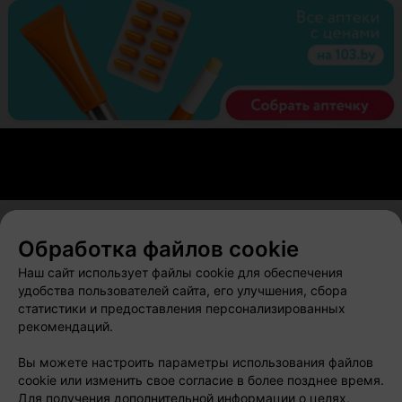
Обработка файлов cookie
О проекте
Новости проекта
Размещение рекламы
Наш сайт использует файлы cookie для обеспечения
Вакансии
Публичный договор
Способы оплаты
удобства пользователей сайта, его улучшения, сбора
статистики и предоставления персонализированных
Публичный договор по использованию сервиса
рекомендаций.
«Афиша»
Пользовательское соглашение
Вы можете настроить параметры использования файлов
cookie или изменить свое согласие в более позднее время.
Написать в поддержку
Для получения дополнительной информации о целях,